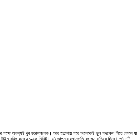
ীর পক্ষে অবশ্যই খুব হতাশাজনক। আর হতাশায় পরে অনেকেই ভুল পদক্ষেপ নিয়ে ফেলে যা
ম বৃদ্ধি করে ২০-২৫ মিনিট। ২) আপনার সুখানুভুতি বহু গুন বাড়িয়ে দিবে। ৩) এটি