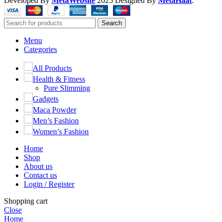
Developed By
MetaWebsite
2025
Designed By
MetaHaat
.
Search
Menu
Categories
All Products
Health & Fitness
Pure Slimming
Gadgets
Maca Powder
Men’s Fashion
Women’s Fashion
Home
Shop
About us
Contact us
Login / Register
Shopping cart
Close
Home