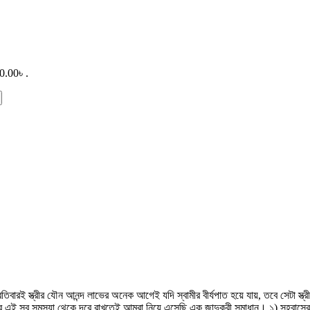
0.00৳ .
্রীর যৌন আনন্দ লাভের অনেক আগেই যদি স্বামীর বীর্যপাত হয়ে যায়, তবে সেটা স্ত্র
 এই সব সমস্যা থেকে দূরে রাখতেই আমরা নিয়ে এসেছি এক জাদুকরী সমাধান। ১) সহবাসের টাই